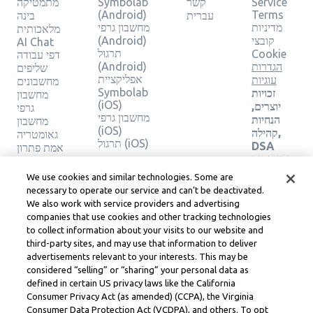
Service
קשר
Symbolab
מתמטיקה
(Android)
Terms
עברית
בינה
מדיניות
מחשבון גרפי
מלאכותית
קובצי
(Android)
AI Chat
תרגול
Cookie
דפי עבודה
הגדרות
(Android)
שליפים
אפליקציית
עוגיות
מחשבונים
Symbolab
זכויות
מחשבון
(iOS)
יוצרים,
גרפי
מחשבון גרפי
הנחיות
מחשבון
(iOS)
קהילה,
גאומטריה
תרגול (iOS)
DSA
אמת פתרון
ומשאבים
משפטיים
We use cookies and similar technologies. Some are
אחרים
necessary to operate our service and can’t be deactivated.
מרכז
We also work with service providers and advertising
משפטי
companies that use cookies and other tracking technologies
Learneo
to collect information about your visits to our website and
תנאי
third-party sites, and may use that information to deliver
השירות
advertisements relevant to your interests. This may be
של
considered “selling” or “sharing” your personal data as
Learneo
defined in certain US privacy laws like the California
Consumer Privacy Act (as amended) (CCPA), the Virginia
Symbolab, a Learneo, Inc. business
Consumer Data Protection Act (VCDPA), and others. To opt