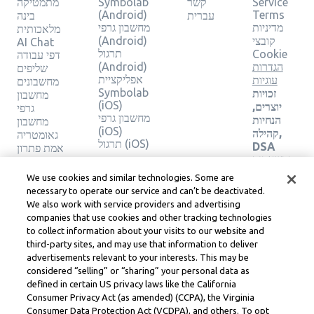
Service
קשר
Symbolab
מתמטיקה
(Android)
Terms
עברית
בינה
מדיניות
מחשבון גרפי
מלאכותית
קובצי
(Android)
AI Chat
תרגול
Cookie
דפי עבודה
הגדרות
(Android)
שליפים
אפליקציית
עוגיות
מחשבונים
Symbolab
זכויות
מחשבון
(iOS)
יוצרים,
גרפי
מחשבון גרפי
הנחיות
מחשבון
(iOS)
קהילה,
גאומטריה
תרגול (iOS)
DSA
אמת פתרון
ומשאבים
משפטיים
We use cookies and similar technologies. Some are
אחרים
necessary to operate our service and can’t be deactivated.
מרכז
We also work with service providers and advertising
משפטי
companies that use cookies and other tracking technologies
Learneo
to collect information about your visits to our website and
תנאי
third-party sites, and may use that information to deliver
השירות
advertisements relevant to your interests. This may be
של
considered “selling” or “sharing” your personal data as
Learneo
defined in certain US privacy laws like the California
Consumer Privacy Act (as amended) (CCPA), the Virginia
Symbolab, a Learneo, Inc. business
Consumer Data Protection Act (VCDPA), and others. To opt