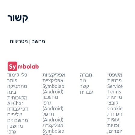
קשור
מחשבון מטריצות
משפטי
חֶברָה
אפליקציות
כלי לימוד
פרטיות
צור
אפליקציית
פותר
Service
קשר
Symbolab
מתמטיקה
(Android)
Terms
עברית
בינה
מדיניות
מחשבון
מלאכותית
קובצי
גרפי
AI Chat
(Android)
Cookie
דפי עבודה
הגדרות
תרגול
שליפים
עוגיות
(Android)
מחשבונים
אפליקציית
זכויות
מחשבון
Symbolab
יוצרים,
גרפי