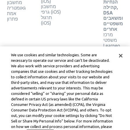
(iOS)
הנחיות
מחשבון
מחשבון
קהילה,
גאומטריה
גרפי (iOS)
DSA
אמת
תרגול
ומשאבים
פתרון
(iOS)
משפטיים
אחרים
מרכז
משפטי
Learneo
תנאי
We use cookies and similar technologies. Some are
השירות
necessary to operate our service and can’t be deactivated.
של
We also work with service providers and advertising
Learneo
companies that use cookies and other tracking technologies
to collect information about your visits to our website and
Symbolab, a Learneo, Inc. business
third-party sites, and may use that information to deliver
© Learneo, Inc. 2024
advertisements relevant to your interests. This may be
considered “selling” or “sharing” your personal data as
defined in certain US privacy laws like the California
Consumer Privacy Act (as amended) (CCPA), the Virginia
Consumer Data Protection Act (VCDPA), and others. To opt
out, you can modify your cookie settings by clicking “Do Not
Sell or Share My Personal Info” below. For more information
on how we collect and process personal information, please