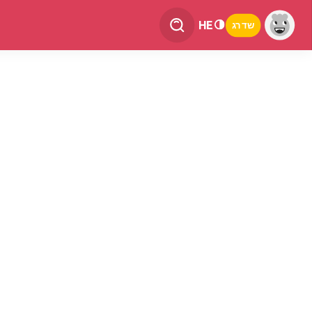
HE
שדרג