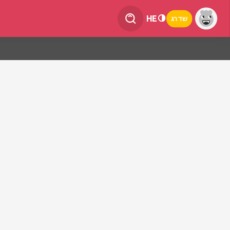
HE
שדרג