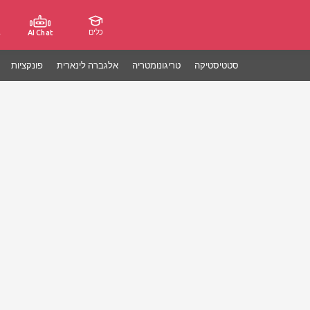
כלים
ג
AI Chat
סטטיסטיקה
טריגונומטריה
אלגברה לינארית
פונקציות