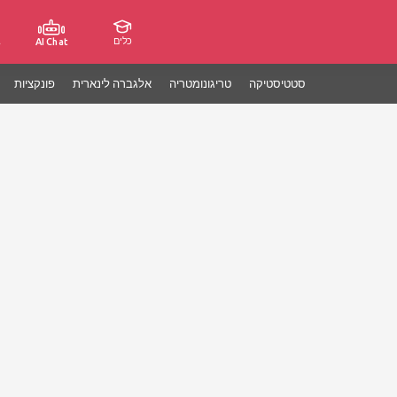
כלים
ג
AI Chat
סטטיסטיקה
טריגונומטריה
אלגברה לינארית
פונקציות