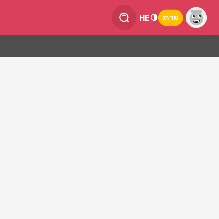
HE
שדרג