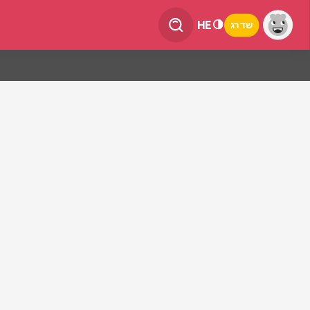
HE
שדרג