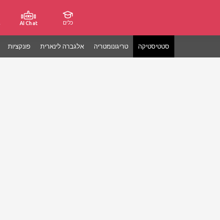
כלים
ג
AI Chat
סטטיסטיקה
טריגונומטריה
אלגברה לינארית
פונקציות