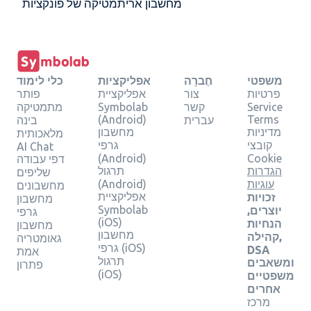
מחשבון אריתמטיקה של פונקציות
משפטי
חֶברָה
אפליקציות
כלי לימוד
פרטיות
צור
אפליקציית
פותר
Service
קשר
Symbolab
מתמטיקה
(Android)
Terms
עברית
בינה
מדיניות
מחשבון
מלאכותית
קובצי
גרפי
AI Chat
(Android)
Cookie
דפי עבודה
הגדרות
תרגול
שליפים
עוגיות
(Android)
מחשבונים
אפליקציית
זכויות
מחשבון
Symbolab
יוצרים,
גרפי
(iOS)
הנחיות
מחשבון
מחשבון
קהילה,
גאומטריה
גרפי (iOS)
DSA
אמת
תרגול
ומשאבים
פתרון
(iOS)
משפטיים
אחרים
מרכז