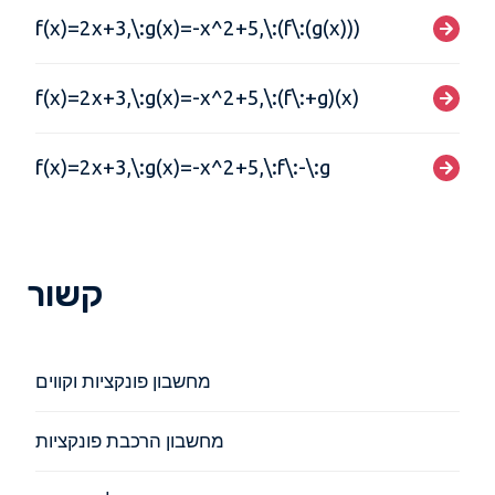
f(x)=2x+3,\:g(x)=-x^2+5,\:(f\:(g(x)))
f(x)=2x+3,\:g(x)=-x^2+5,\:(f\:+g)(x)
f(x)=2x+3,\:g(x)=-x^2+5,\:f\:-\:g
קשור
מחשבון פונקציות וקווים
מחשבון הרכבת פונקציות