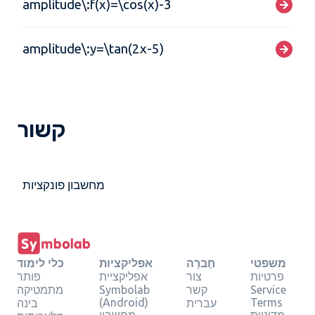
amplitude\:f(x)=\cos(x)-3
amplitude\:y=\tan(2x-5)
קשור
מחשבון פונקציות
משפטי
חֶברָה
אפליקציות
כלי לימוד
פרטיות
צור
אפליקציית
פותר
Service
קשר
Symbolab
מתמטיקה
(Android)
Terms
עברית
בינה