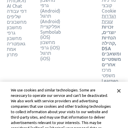
מדיניות
מחשבון
מלאכותית
קובצי
גרפי
AI Chat
(Android)
Cookie
דפי עבודה
הגדרות
תרגול
שליפים
עוגיות
(Android)
מחשבונים
אפליקציית
זכויות
מחשבון
Symbolab
יוצרים,
גרפי
(iOS)
הנחיות
מחשבון
מחשבון
קהילה,
גאומטריה
גרפי (iOS)
DSA
אמת
תרגול
ומשאבים
פתרון
(iOS)
משפטיים
אחרים
מרכז
משפטי
Learneo
תנאי
We use cookies and similar technologies. Some are
השירות
necessary to operate our service and can’t be deactivated.
של
We also work with service providers and advertising
Learneo
companies that use cookies and other tracking technologies
to collect information about your visits to our website and
Symbolab, a Learneo, Inc. business
third-party sites, and may use that information to deliver
© Learneo, Inc. 2024
advertisements relevant to your interests. This may be