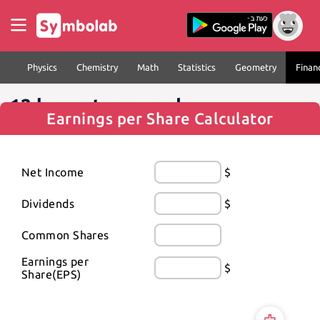
Physics
Chemistry
Math
Statistics
Geometry
Finan
12 hours to seconds
Earnings per Share Calculator
Net Income
$
Dividends
$
Common Shares
Earnings per 
$
Share(EPS)