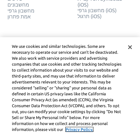
מחשבונים
(iOS)
מחשבון גרפי (iOS)
מחשבון גרפי
תרגול (iOS)
אמת פתרון
משפטי
חֶברָה
פרטיות
צור קשר
We use cookies and similar technologies. Some are
עברית
Service Terms
necessary to operate our service and can’t be deactivated.
מדיניות קובצי Cookie
We also work with service providers and advertising
אל תמכור או תשתף את
companies that use cookies and other tracking technologies
המידע האישי שלי
to collect information about your visits to our website and
זכויות יוצרים, הנחיות
third-party sites, and may use that information to deliver
קהילה, DSA ומשאבים
advertisements relevant to your interests. This may be
משפטיים אחרים
considered “selling” or “sharing” your personal data as
מרכז משפטי Learneo
defined in certain US privacy laws like the California
Consumer Privacy Act (as amended) (CCPA), the Virginia
Symbolab, a Learneo, Inc. business
Consumer Data Protection Act (VCDPA), and others. To opt
© Learneo, Inc. 2024
out, you can modify your cookie settings by clicking “Do Not
Sell or Share My Personal Info” below. For more
information on how we collect and process personal
information, please visit our
Privacy Policy.