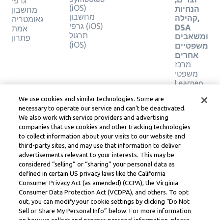
גרפי
(iOS)
הנחיות
מחשבון
מחשבון
קהילה,
גאומטריה
גרפי (iOS)
DSA
אמת
תרגול
ומשאבים
פתרון
(iOS)
משפטיים
אחרים
מרכז
משפטי
Learneo
תנאי
We use cookies and similar technologies. Some are
השירות
necessary to operate our service and can’t be deactivated.
של
We also work with service providers and advertising
Learneo
companies that use cookies and other tracking technologies
to collect information about your visits to our website and
Symbolab, a Learneo, Inc. business
third-party sites, and may use that information to deliver
© Learneo, Inc. 2024
advertisements relevant to your interests. This may be
considered “selling” or “sharing” your personal data as
defined in certain US privacy laws like the California
Consumer Privacy Act (as amended) (CCPA), the Virginia
Consumer Data Protection Act (VCDPA), and others. To opt
out, you can modify your cookie settings by clicking “Do Not
Sell or Share My Personal Info” below. For more information