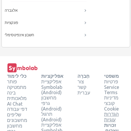
אלגברה
פונקציות
חשבון אינפיטסימלי
משפטי
חֶברָה
אפליקציות
כלי לימוד
פרטיות
צור
אפליקציית
פותר
Service
קשר
Symbolab
מתמטיקה
(Android)
Terms
עברית
בינה
מדיניות
מחשבון
מלאכותית
קובצי
גרפי
AI Chat
(Android)
Cookie
דפי עבודה
הגדרות
תרגול
שליפים
עוגיות
(Android)
מחשבונים
אפליקציית
זכויות
מחשבון
Symbolab
יוצרים,