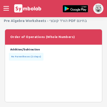
Pre Algebra Worksheets - הורד קובצי PDF בחינם
Order of Operations (Whole Numbers)
Addition/Subtraction
No Parentheses (2 steps)