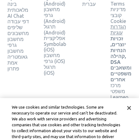
(Android)
Terms
עברית
בינה
מדיניות
מחשבון
מלאכותית
קובצי
גרפי
AI Chat
(Android)
Cookie
דפי עבודה
הגדרות
תרגול
שליפים
עוגיות
(Android)
מחשבונים
אפליקציית
זכויות
מחשבון
Symbolab
יוצרים,
גרפי
(iOS)
הנחיות
מחשבון
מחשבון
קהילה,
גאומטריה
גרפי (iOS)
DSA
אמת
תרגול
ומשאבים
פתרון
(iOS)
משפטיים
אחרים
מרכז
משפטי
Learneo
תנאי
We use cookies and similar technologies. Some are
השירות
necessary to operate our service and can’t be deactivated.
של
We also work with service providers and advertising
Learneo
companies that use cookies and other tracking technologies
to collect information about your visits to our website and
Symbolab, a Learneo, Inc. business
third-party sites, and may use that information to deliver
© Learneo, Inc. 2024