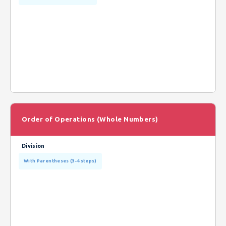
Order of Operations (Whole Numbers)
Division
With Parentheses (3-4 steps)