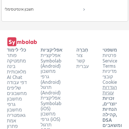
חשבון אינפיטסימלי
משפטי
חֶברָה
אפליקציות
כלי לימוד
פרטיות
צור
אפליקציית
פותר
Service
קשר
Symbolab
מתמטיקה
(Android)
Terms
עברית
בינה
מדיניות
מחשבון
מלאכותית
קובצי
גרפי
AI Chat
(Android)
Cookie
דפי עבודה
הגדרות
תרגול
שליפים
עוגיות
(Android)
מחשבונים
אפליקציית
זכויות
מחשבון
Symbolab
יוצרים,
גרפי
(iOS)
הנחיות
מחשבון
מחשבון
קהילה,
גאומטריה
גרפי (iOS)
DSA
אמת
תרגול
ומשאבים
פתרון