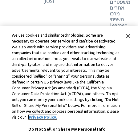
(iOS)
משפטיים
אחרים
מרכז
משפטי
Learneo
תנאי
We use cookies and similar technologies. Some are
השירות
necessary to operate our service and can’t be deactivated.
של
We also work with service providers and advertising
Learneo
companies that use cookies and other tracking technologies
to collect information about your visits to our website and
Symbolab, a Learneo, Inc. business
third-party sites, and may use that information to deliver
© Learneo, Inc. 2024
advertisements relevant to your interests. This may be
considered “selling” or “sharing” your personal data as
defined in certain US privacy laws like the California
Consumer Privacy Act (as amended) (CCPA), the Virginia
Consumer Data Protection Act (VCDPA), and others. To opt
out, you can modify your cookie settings by clicking “Do Not
Sell or Share My Personal Info” below. For more information
on how we collect and process personal information, please
visit our
Privacy Policy.
Do Not Sell or Share My Personal Info