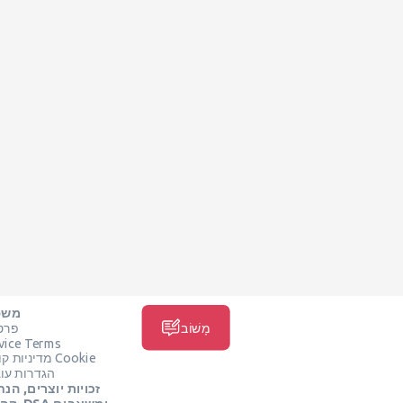
משפ
מָשׁוֹב
פרט
vice Terms
מדיניות קובצי Cookie
הגדרות עוג
זכויות יוצרים, הנח