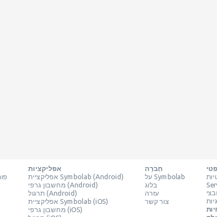
טי
חֶברָה
אפליקציות
יות
על Symbolab
אפליקציית Symbolab (Android)
פות
Ser
בלוג
מחשבון גרפי (Android)
עזרה
תרגול (Android)
יות
צור קשר
אפליקציית Symbolab (iOS)
יות
מחשבון גרפי (iOS)