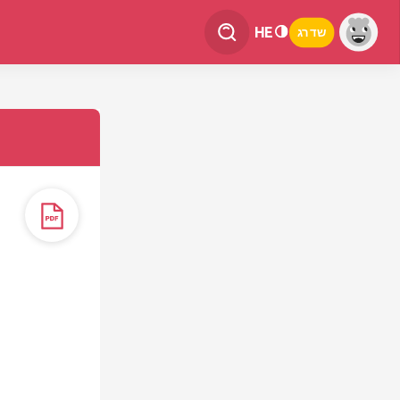
HE
שדרג