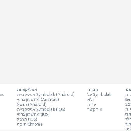
טי
חֶברָה
אפליקציות
יות
על Symbolab
אפליקציית Symbolab (Android)
פות
Ser
בלוג
מחשבון גרפי (Android)
עזרה
תרגול (Android)
יות
צור קשר
אפליקציית Symbolab (iOS)
יות
מחשבון גרפי (iOS)
D ומשאבים
תרגול (iOS)
ים
תוסף Chrome