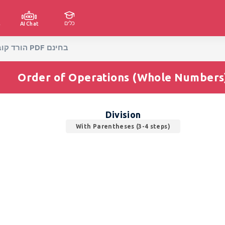
כלים
ג
AI Chat
Division With Parentheses (3-4 steps) Worksheets - הורד קובצי PDF בחינם
Order of Operations (Whole Numbers
Division
With Parentheses (3-4 steps)