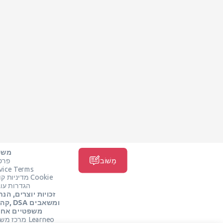
משפ
מָשׁוֹב
פרט
vice Terms
מדיניות קובצי Cookie
הגדרות עוג
זכויות יוצרים, הנח
קהילה, SA
משפטיים אחר
מרכז משפטי Learneo