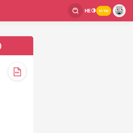
HE
שדרג
)