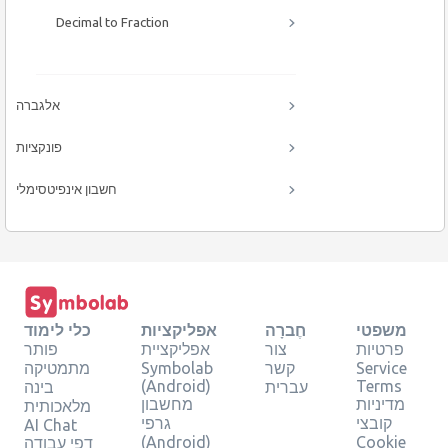
Decimal to Fraction
אלגברה
פונקציות
חשבון אינפיטסימלי
משפטי
חֶברָה
אפליקציות
כלי לימוד
פרטיות
צור
אפליקציית
פותר
Service
קשר
Symbolab
מתמטיקה
(Android)
Terms
עברית
בינה
מדיניות
מחשבון
מלאכותית
קובצי
גרפי
AI Chat
(Android)
Cookie
דפי עבודה