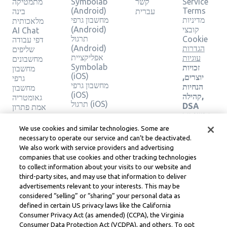
Service
קשר
Symbolab
מתמטיקה
(Android)
Terms
עברית
בינה
מדיניות
מחשבון גרפי
מלאכותית
קובצי
(Android)
AI Chat
תרגול
Cookie
דפי עבודה
הגדרות
(Android)
שליפים
אפליקציית
עוגיות
מחשבונים
Symbolab
זכויות
מחשבון
(iOS)
יוצרים,
גרפי
מחשבון גרפי
הנחיות
מחשבון
(iOS)
קהילה,
גאומטריה
תרגול (iOS)
DSA
אמת פתרון
ומשאבים
משפטיים
We use cookies and similar technologies. Some are
אחרים
necessary to operate our service and can’t be deactivated.
מרכז
We also work with service providers and advertising
משפטי
companies that use cookies and other tracking technologies
Learneo
to collect information about your visits to our website and
תנאי
third-party sites, and may use that information to deliver
השירות
advertisements relevant to your interests. This may be
של
considered “selling” or “sharing” your personal data as
Learneo
defined in certain US privacy laws like the California
Consumer Privacy Act (as amended) (CCPA), the Virginia
Symbolab, a Learneo, Inc. business
Consumer Data Protection Act (VCDPA), and others. To opt