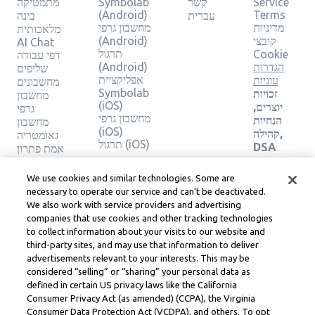
Service
קשר
Symbolab
מתמטיקה
(Android)
Terms
עברית
בינה
מדיניות
מחשבון גרפי
מלאכותית
קובצי
(Android)
AI Chat
תרגול
Cookie
דפי עבודה
הגדרות
(Android)
שליפים
אפליקציית
עוגיות
מחשבונים
Symbolab
זכויות
מחשבון
(iOS)
יוצרים,
גרפי
מחשבון גרפי
הנחיות
מחשבון
(iOS)
קהילה,
גאומטריה
תרגול (iOS)
DSA
אמת פתרון
ומשאבים
משפטיים
We use cookies and similar technologies. Some are
אחרים
necessary to operate our service and can’t be deactivated.
מרכז
We also work with service providers and advertising
משפטי
companies that use cookies and other tracking technologies
Learneo
to collect information about your visits to our website and
תנאי
third-party sites, and may use that information to deliver
השירות
advertisements relevant to your interests. This may be
של
considered “selling” or “sharing” your personal data as
Learneo
defined in certain US privacy laws like the California
Consumer Privacy Act (as amended) (CCPA), the Virginia
Symbolab, a Learneo, Inc. business
Consumer Data Protection Act (VCDPA), and others. To opt