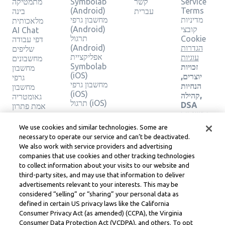
Service
קשר
Symbolab
מתמטיקה
(Android)
Terms
עברית
בינה
מדיניות
מחשבון גרפי
מלאכותית
קובצי
(Android)
AI Chat
תרגול
Cookie
דפי עבודה
הגדרות
(Android)
שליפים
אפליקציית
עוגיות
מחשבונים
Symbolab
זכויות
מחשבון
(iOS)
יוצרים,
גרפי
מחשבון גרפי
הנחיות
מחשבון
(iOS)
קהילה,
גאומטריה
תרגול (iOS)
DSA
אמת פתרון
ומשאבים
משפטיים
We use cookies and similar technologies. Some are
אחרים
necessary to operate our service and can’t be deactivated.
מרכז
We also work with service providers and advertising
משפטי
companies that use cookies and other tracking technologies
Learneo
to collect information about your visits to our website and
תנאי
third-party sites, and may use that information to deliver
השירות
advertisements relevant to your interests. This may be
של
considered “selling” or “sharing” your personal data as
Learneo
defined in certain US privacy laws like the California
Consumer Privacy Act (as amended) (CCPA), the Virginia
Symbolab, a Learneo, Inc. business
Consumer Data Protection Act (VCDPA), and others. To opt