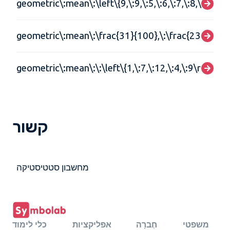
geometric\:mean\:\left\{9,\:9,\:5,\:6,\:7,\:8,\:8,\:7,\:
geometric\:mean\:\frac{31}{100},\:\frac{23}{105},
geometric\:mean\:\:\left\{1,\:7,\:12,\:4,\:9\right\}
קשור
מחשבון סטטיסטיקה
משפטי
חֶברָה
אפליקציות
כלי לימוד