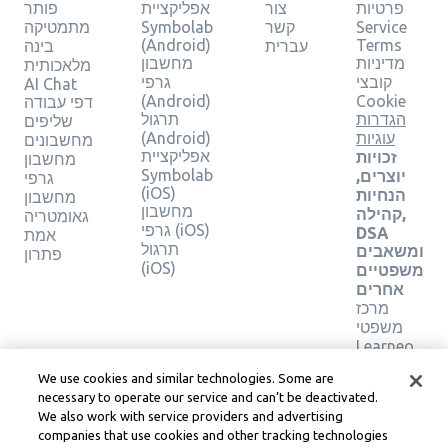
פרטיות
צור
אפליקציית
פותר
Service
קשר
Symbolab
מתמטיקה
(Android)
Terms
עברית
בינה
מדיניות
מחשבון
מלאכותית
קובצי
גרפי
AI Chat
(Android)
Cookie
דפי עבודה
הגדרות
תרגול
שליפים
עוגיות
(Android)
מחשבונים
אפליקציית
זכויות
מחשבון
Symbolab
יוצרים,
גרפי
(iOS)
הנחיות
מחשבון
מחשבון
קהילה,
גאומטריה
גרפי (iOS)
DSA
אמת
תרגול
ומשאבים
פתרון
(iOS)
משפטיים
אחרים
מרכז
משפטי
Learneo
תנאי
We use cookies and similar technologies. Some are
השירות
necessary to operate our service and can’t be deactivated.
של
We also work with service providers and advertising
Learneo
companies that use cookies and other tracking technologies