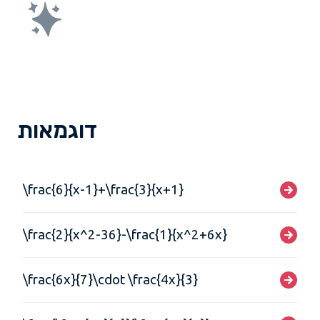
דוגמאות
\frac{6}{x-1}+\frac{3}{x+1}
\frac{2}{x^2-36}-\frac{1}{x^2+6x}
\frac{6x}{7}\cdot \frac{4x}{3}