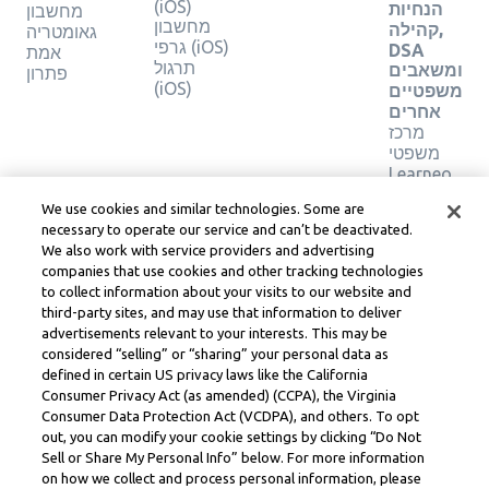
(iOS)
הנחיות
מחשבון
מחשבון
קהילה,
גאומטריה
גרפי (iOS)
DSA
אמת
תרגול
ומשאבים
פתרון
(iOS)
משפטיים
אחרים
מרכז
משפטי
Learneo
תנאי
We use cookies and similar technologies. Some are
השירות
necessary to operate our service and can’t be deactivated.
של
We also work with service providers and advertising
Learneo
companies that use cookies and other tracking technologies
to collect information about your visits to our website and
Symbolab, a Learneo, Inc. business
third-party sites, and may use that information to deliver
© Learneo, Inc. 2024
advertisements relevant to your interests. This may be
considered “selling” or “sharing” your personal data as
defined in certain US privacy laws like the California
Consumer Privacy Act (as amended) (CCPA), the Virginia
Consumer Data Protection Act (VCDPA), and others. To opt
out, you can modify your cookie settings by clicking “Do Not
Sell or Share My Personal Info” below. For more information
on how we collect and process personal information, please