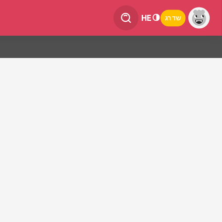
HE
שדרג