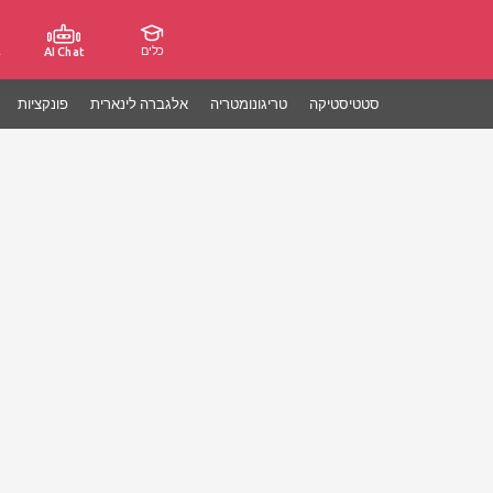
כלים
ג
AI Chat
סטטיסטיקה
טריגונומטריה
אלגברה לינארית
פונקציות