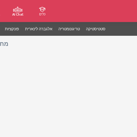
כלים
ג
AI Chat
סטטיסטיקה
טריגונומטריה
אלגברה לינארית
פונקציות
מחש