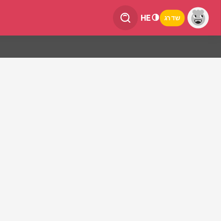
HE
שדרג