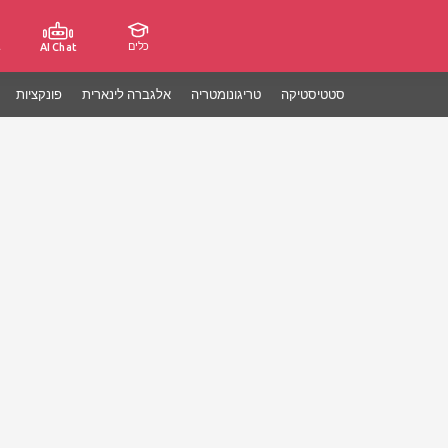
כלים
ג
AI Chat
סטטיסטיקה
טריגונומטריה
אלגברה לינארית
פונקציות