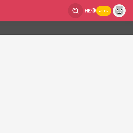
HE
שדרג