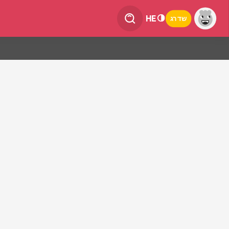
HE
שדרג