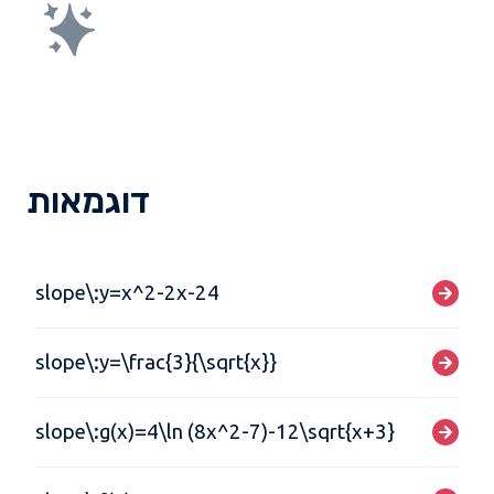
דוגמאות
slope\:y=x^2-2x-24
slope\:y=\frac{3}{\sqrt{x}}
slope\:g(x)=4\ln (8x^2-7)-12\sqrt{x+3}