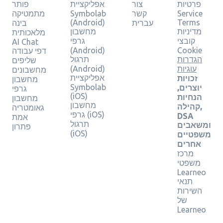
פרטיות
צור
אפליקציית
פותר
Service
קשר
Symbolab
מתמטיקה
(Android)
Terms
עברית
בינה
מדיניות
מחשבון
מלאכותית
קובצי
גרפי
AI Chat
(Android)
Cookie
דפי עבודה
הגדרות
תרגול
שליפים
עוגיות
(Android)
מחשבונים
אפליקציית
זכויות
מחשבון
Symbolab
יוצרים,
גרפי
(iOS)
הנחיות
מחשבון
מחשבון
קהילה,
גאומטריה
גרפי (iOS)
DSA
אמת
תרגול
ומשאבים
פתרון
(iOS)
משפטיים
אחרים
מרכז
משפטי
Learneo
תנאי
השירות
של
Learneo