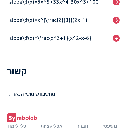
slope\:f(x)=6x^5+33x^4-30x^3+100
slope\:f(x)=x^{\frac{2}{3}}(2x-1)
slope\:f(x)=\frac{x^2+1}{x^2-x-6}
קשור
מחשבון שימושי הנגזרת
משפטי
חֶברָה
אפליקציות
כלי לימוד