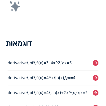
דוגמאות
derivative\:of\:f(x)=3-4x^2,\:x=5
derivative\:of\:f(x)=4^x\ln(x),\:x=4
derivative\:of\:f(x)=4\sin(x)+2x^{x},\:x=2