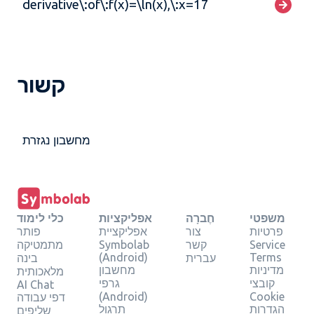
derivative\:of\:f(x)=\ln(x),\:x=17
קשור
מחשבון נגזרת
משפטי
חֶברָה
אפליקציות
כלי לימוד
פרטיות
צור
אפליקציית
פותר
Service
קשר
Symbolab
מתמטיקה
(Android)
Terms
עברית
בינה
מדיניות
מחשבון
מלאכותית
קובצי
גרפי
AI Chat
(Android)
Cookie
דפי עבודה
הגדרות
תרגול
שליפים