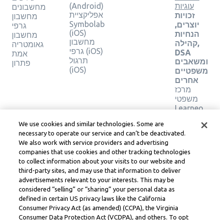
עוגיות
(Android)
מחשבונים
אפליקציית
זכויות
מחשבון
Symbolab
יוצרים,
גרפי
(iOS)
הנחיות
מחשבון
מחשבון
קהילה,
גאומטריה
גרפי (iOS)
DSA
אמת
תרגול
ומשאבים
פתרון
(iOS)
משפטיים
אחרים
מרכז
משפטי
Learneo
תנאי
We use cookies and similar technologies. Some are
השירות
necessary to operate our service and can’t be deactivated.
של
We also work with service providers and advertising
Learneo
companies that use cookies and other tracking technologies
to collect information about your visits to our website and
Symbolab, a Learneo, Inc. business
third-party sites, and may use that information to deliver
© Learneo, Inc. 2024
advertisements relevant to your interests. This may be
considered “selling” or “sharing” your personal data as
defined in certain US privacy laws like the California
Consumer Privacy Act (as amended) (CCPA), the Virginia
Consumer Data Protection Act (VCDPA), and others. To opt