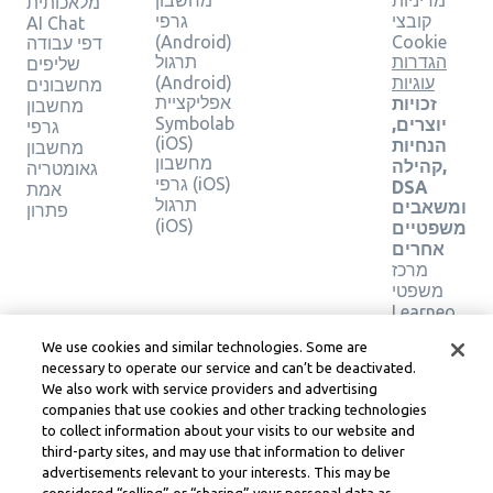
מדיניות
מחשבון
מלאכותית
קובצי
גרפי
AI Chat
(Android)
Cookie
דפי עבודה
הגדרות
תרגול
שליפים
עוגיות
(Android)
מחשבונים
אפליקציית
זכויות
מחשבון
Symbolab
יוצרים,
גרפי
(iOS)
הנחיות
מחשבון
מחשבון
קהילה,
גאומטריה
גרפי (iOS)
DSA
אמת
תרגול
ומשאבים
פתרון
(iOS)
משפטיים
אחרים
מרכז
משפטי
Learneo
תנאי
We use cookies and similar technologies. Some are
השירות
necessary to operate our service and can’t be deactivated.
של
We also work with service providers and advertising
Learneo
companies that use cookies and other tracking technologies
to collect information about your visits to our website and
Symbolab, a Learneo, Inc. business
third-party sites, and may use that information to deliver
© Learneo, Inc. 2024
advertisements relevant to your interests. This may be