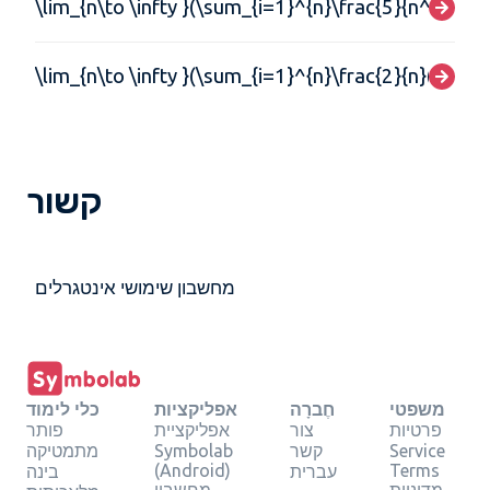
\lim_{n\to \infty }(\sum_{i=1}^{n}\frac{5}{n^{3}}(i-
\lim_{n\to \infty }(\sum_{i=1}^{n}\frac{2}{n}(6-\frac
קשור
מחשבון שימושי אינטגרלים
משפטי
חֶברָה
אפליקציות
כלי לימוד
פרטיות
צור
אפליקציית
פותר
Service
קשר
Symbolab
מתמטיקה
(Android)
Terms
עברית
בינה