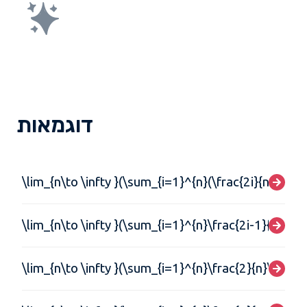
דוגמאות
\lim_{n\to \infty }(\sum_{i=1}^{n}(\frac{2i}{n})(\fra
\lim_{n\to \infty }(\sum_{i=1}^{n}\frac{2i-1}{n^{2}}
\lim_{n\to \infty }(\sum_{i=1}^{n}\frac{2}{n}\sin(2(