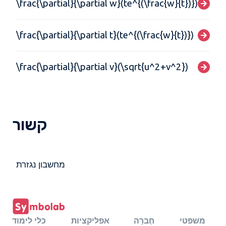
\frac{\partial}{\partial w}(te^{(\frac{w}{t})})
\frac{\partial}{\partial t}(te^{(\frac{w}{t})})
\frac{\partial}{\partial v}(\sqrt{u^2+v^2})
קשור
מחשבון נגזרת
משפטי
חֶברָה
אפליקציות
כלי לימוד