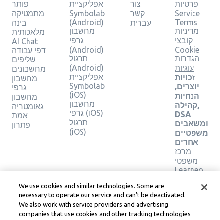
פרטיות
צור
אפליקציית
פותר
Service
קשר
Symbolab
מתמטיקה
(Android)
Terms
עברית
בינה
מדיניות
מחשבון
מלאכותית
קובצי
גרפי
AI Chat
(Android)
Cookie
דפי עבודה
הגדרות
תרגול
שליפים
עוגיות
(Android)
מחשבונים
אפליקציית
זכויות
מחשבון
Symbolab
יוצרים,
גרפי
(iOS)
הנחיות
מחשבון
מחשבון
קהילה,
גאומטריה
גרפי (iOS)
DSA
אמת
תרגול
ומשאבים
פתרון
(iOS)
משפטיים
אחרים
מרכז
משפטי
Learneo
תנאי
We use cookies and similar technologies. Some are
השירות
necessary to operate our service and can’t be deactivated.
של
We also work with service providers and advertising
Learneo
companies that use cookies and other tracking technologies