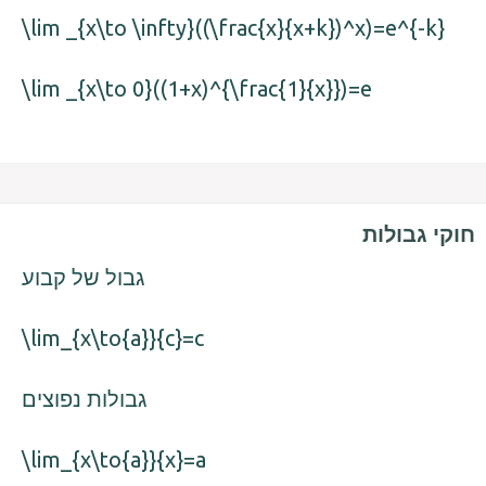
\lim _{x\to \infty}((\frac{x}{x+k})^x)=e^{-k}
\lim _{x\to 0}((1+x)^{\frac{1}{x}})=e
חוקי גבולות
גבול של קבוע
\lim_{x\to{a}}{c}=c
גבולות נפוצים
\lim_{x\to{a}}{x}=a