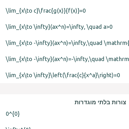
\lim_{x\to c}\frac{g(x)}{f(x)}=0
\lim_{x\to \infty}(ax^n)=\infty, \quad a>0
\lim_{x\to \infty}\left(\frac{c}{x^a}\right)=0
צורות בלתי מוגדרות
0^{0}