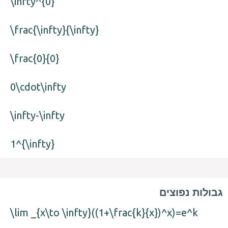
\infty^{0}
\frac{\infty}{\infty}
\frac{0}{0}
0\cdot\infty
\infty-\infty
1^{\infty}
גבולות נפוצים
\lim _{x\to \infty}((1+\frac{k}{x})^x)=e^k