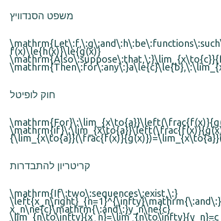
משפט הסנדוויץ
\mathrm{Let\:f,\:g\:and\:h\:be\:functions\:such\:
f(x)\le{h(x)}\le{g(x)}
\mathrm{Also\:suppose\:that,\:}\lim_{x\to{c}}{f
\mathrm{Then\:for\:any\:}a\le{c}\le{b},\:\lim_{
חוק לופיטל
\mathrm{For}\:\lim_{x\to{a}}\left(\frac{f(x)}{g(
\mathrm{if}\:\lim_{x\to{a}}\left(\frac{f(x)}{g(
{\lim_{x\to{a}}(\frac{f(x)}{g(x)})=\lim_{x\to{a}}(
קריטריון להתבדרות
\mathrm{If\:two\:sequences\:exist,\:}
\left{x_n\right}_{n=1}^{\infty}\mathrm{\:and\:}
x_n\ne{c}\mathrm{\:and\:}y_n\ne{c}
\lim_{n\to\infty}{x_n}=\lim_{n\to\infty}{y_n}=c