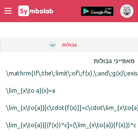
גבולות
מאפייני גבולות
\mathrm{If\:the\:limit\:of\:f(x),\:and\:g(x)\:exi
\lim_{x\to a}(x}=a
\lim_{x\to{a}}[c\cdot{f(x)}]=c\cdot\lim_{x\to{a}
\lim_{x\to{a}}[(f(x))^c]=(\lim_{x\to{a}}{f(x)})^c