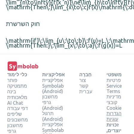
\lim_{n\to\infty}{f(x_n)}\ne\lim_{n\to\infty}{f(
\mathrm{Then\:}\lim_{x\to\:c}f(x)\mathrm{\:do
חוק השרשרת
\mathrm{if}\:\lim_{u\:\to\:b}\:f(u)=L,\:\mathrm
\mathrm{Then:}\:\lim_{x\:\to\:a}\:f(g(x))=L
משפטי
חֶברָה
אפליקציות
כלי לימוד
פרטיות
צור
אפליקציית
פותר
Service
קשר
Symbolab
מתמטיקה
(Android)
Terms
עברית
בינה
מדיניות
מחשבון
מלאכותית
קובצי
גרפי
AI Chat
(Android)
Cookie
דפי עבודה
הגדרות
תרגול
שליפים
עוגיות
(Android)
מחשבונים
אפליקציית
זכויות
מחשבון
Symbolab
יוצרים,
גרפי