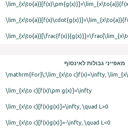
\lim_{x\to{a}}[f(x)\pm{g(x)}]=\lim_{x\to{a}}{f(
\lim_{x\to{a}}[f(x)\cdot{g(x)}]=\lim_{x\to{a}}{f
\lim_{x\to{a}}[\frac{f(x)}{g(x)}]=\frac{\lim_{x\t
מאפייני גבולות לאינסוף
\mathrm{For}\:\lim_{x\to c}f(x)=\infty, \lim_{x
\lim_{x\to c}[f(x)\pm g(x)]=\infty
\lim_{x\to c}[f(x)g(x)]=\infty, \quad L>0
\lim_{x\to c}[f(x)g(x)]=-\infty, \quad L<0