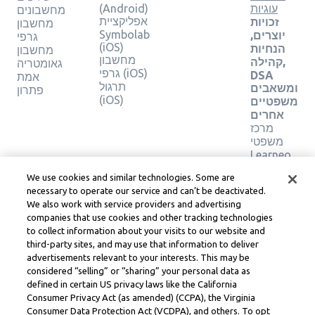
עוגיות
(Android)
מחשבונים
אפליקציית
זכויות
מחשבון
Symbolab
יוצרים,
גרפי
(iOS)
הנחיות
מחשבון
מחשבון
קהילה,
גאומטריה
גרפי (iOS)
DSA
אמת
תרגול
ומשאבים
פתרון
(iOS)
משפטיים
אחרים
מרכז
משפטי
Learneo
תנאי
We use cookies and similar technologies. Some are
השירות
necessary to operate our service and can’t be deactivated.
של
We also work with service providers and advertising
Learneo
companies that use cookies and other tracking technologies
to collect information about your visits to our website and
Symbolab, a Learneo, Inc. business
third-party sites, and may use that information to deliver
© Learneo, Inc. 2024
advertisements relevant to your interests. This may be
considered “selling” or “sharing” your personal data as
defined in certain US privacy laws like the California
Consumer Privacy Act (as amended) (CCPA), the Virginia
Consumer Data Protection Act (VCDPA), and others. To opt