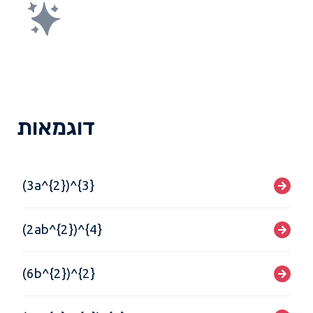
דוגמאות
(3a^{2})^{3}
(2ab^{2})^{4}
(6b^{2})^{2}