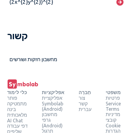
(2x^{2}y^{2})^{2}
קשור
מחשבון חזקות ושורשים
משפטי
חֶברָה
אפליקציות
כלי לימוד
פרטיות
צור
אפליקציית
פותר
Service
קשר
Symbolab
מתמטיקה
(Android)
Terms
עברית
בינה
מדיניות
מחשבון
מלאכותית
קובצי
גרפי
AI Chat
(Android)
Cookie
דפי עבודה
הגדרות
תרגול
שליפים