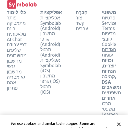
משפטי
חֶברָה
אפליקציות
כלי לימוד
פרטיות
צור
אפליקציית
פותר
Service
קשר
Symbolab
מתמטיקה
(Android)
Terms
עברית
בינה
מדיניות
מחשבון
מלאכותית
קובצי
גרפי
AI Chat
(Android)
Cookie
דפי עבודה
הגדרות
תרגול
שליפים
עוגיות
(Android)
מחשבונים
אפליקציית
זכויות
מחשבון
Symbolab
יוצרים,
גרפי
(iOS)
הנחיות
מחשבון
מחשבון
קהילה,
גאומטריה
גרפי (iOS)
DSA
אמת
תרגול
ומשאבים
פתרון
(iOS)
משפטיים
אחרים
מרכז
משפטי
Learneo
תנאי
We use cookies and similar technologies. Some are
השירות