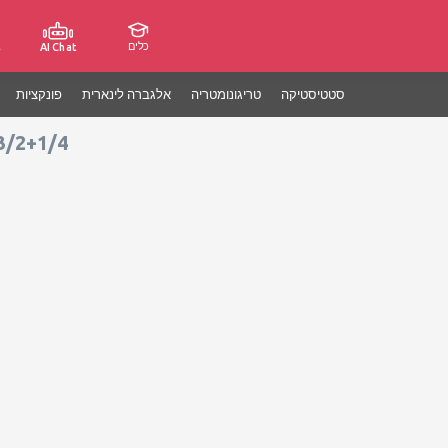
כלים
ג
AI Chat
סטטיסטיקה
טריגונומטריה
אלגברה לינארית
פונקציות
-3/2+1/4