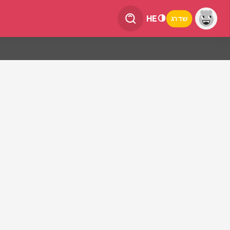
HE
שדרג