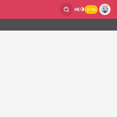
HE
שדרג