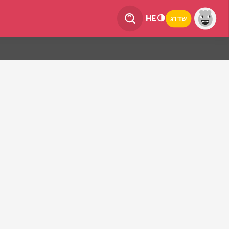
HE
שדרג