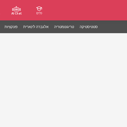
כלים
ג
AI Chat
סטטיסטיקה
טריגונומטריה
אלגברה לינארית
פונקציות