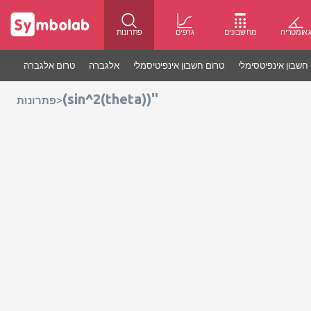
אומטריה
מחשבונים
גרפים
פתרונות
חשבון אינפיטסימלי
טרום חשבון אינפיטיסמלי
אלגברה
טרום אלגברה
(sin^2(theta))''
>
פתרונות