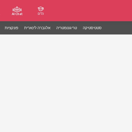
כלים
ג
AI Chat
סטטיסטיקה
טריגונומטריה
אלגברה לינארית
פונקציות