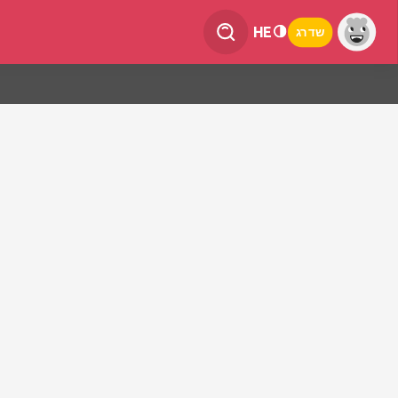
HE
שדרג