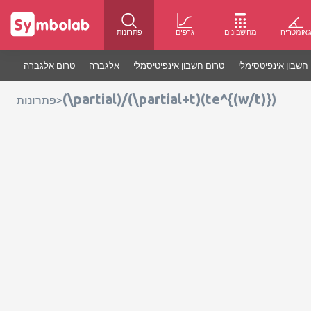
אומטריה
מחשבונים
גרפים
פתרונות
חשבון אינפיטסימלי
טרום חשבון אינפיטיסמלי
אלגברה
טרום אלגברה
(\partial)/(\partial+t)(te^{(w/t)})
>
פתרונות