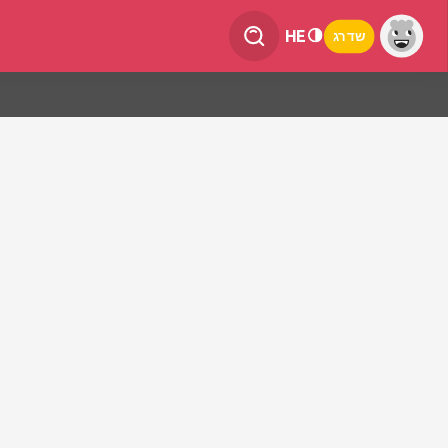
HE
שדרג