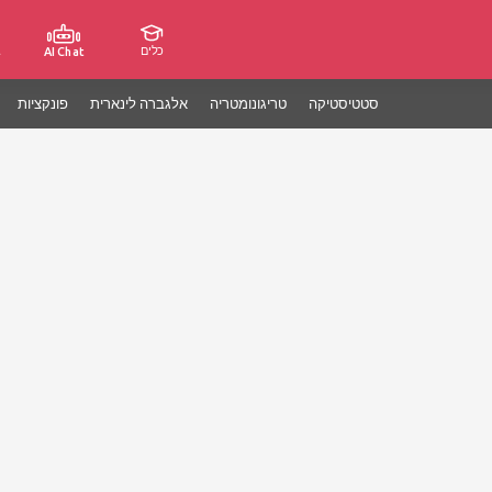
כלים
ג
AI Chat
סטטיסטיקה
טריגונומטריה
אלגברה לינארית
פונקציות