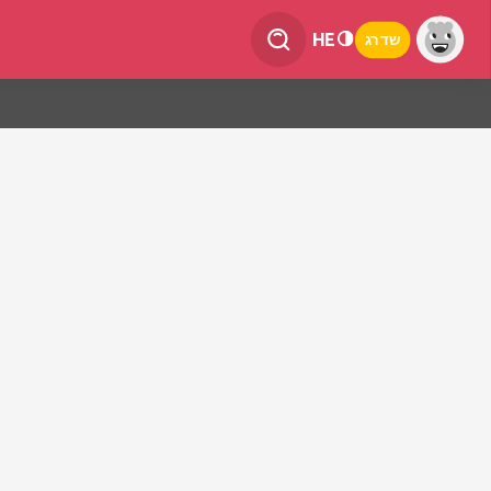
HE
שדרג