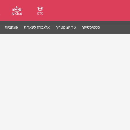
כלים
ג
AI Chat
סטטיסטיקה
טריגונומטריה
אלגברה לינארית
פונקציות