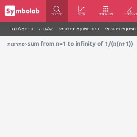
אומטריה
מחשבונים
גרפים
פתרונות
חשבון אינפיטסימלי
טרום חשבון אינפיטיסמלי
אלגברה
טרום אלגברה
sum from n=1 to infinity of 1/(n(n+1))
>
פתרונות