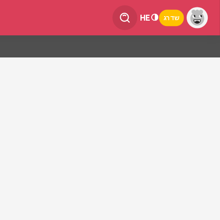
HE
שדרג