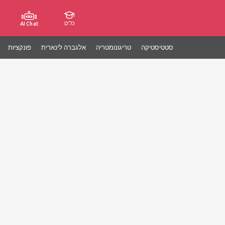
כלים
ג
AI Chat
סטטיסטיקה
טריגונומטריה
אלגברה לינארית
פונקציות