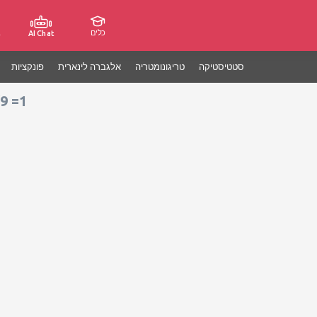
כלים
ג
AI Chat
סטטיסטיקה
טריגונומטריה
אלגברה לינארית
פונקציות
9 =1