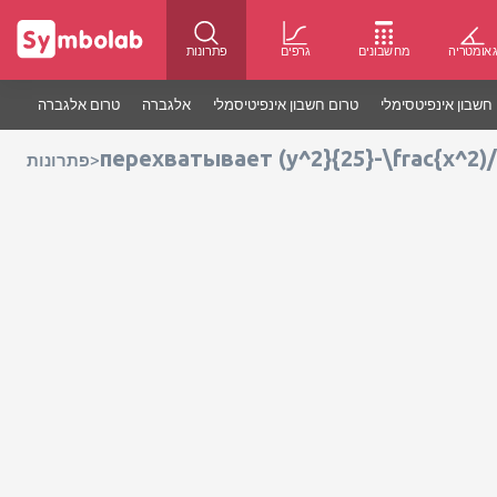
אומטריה
מחשבונים
גרפים
פתרונות
חשבון אינפיטסימלי
טרום חשבון אינפיטיסמלי
אלגברה
טרום אלגברה
перехватывает (y^2}{25}-\frac{x^2)/
>
פתרונות