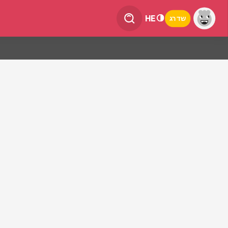
HE
שדרג