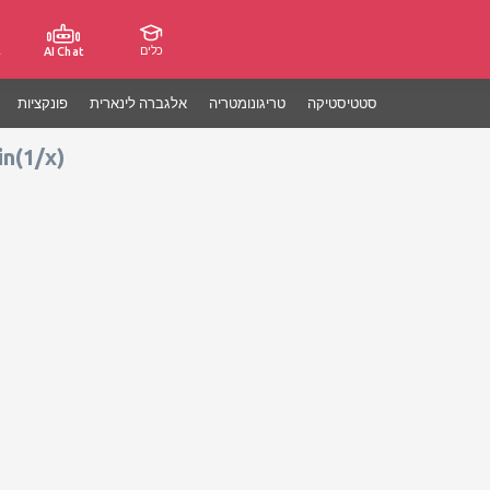
כלים
ג
AI Chat
סטטיסטיקה
טריגונומטריה
אלגברה לינארית
פונקציות
n(1/x)