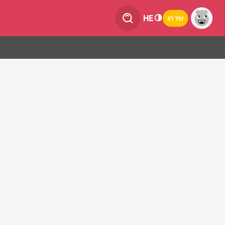
HE
שדרג