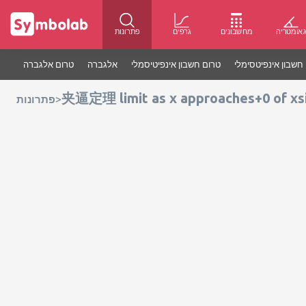
אומטריה
מחשבונים
גרפים
פתרונות
חשבון אינפיטסימלי
טרום חשבון אינפיטיסמלי
אלגברה
טרום אלגברה
夹逼定理 limit as x approaches+0 of xsi
>
פתרונות