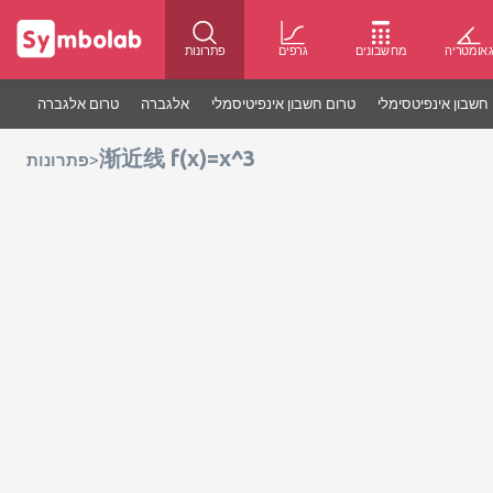
אומטריה
מחשבונים
גרפים
פתרונות
חשבון אינפיטסימלי
טרום חשבון אינפיטיסמלי
אלגברה
טרום אלגברה
渐近线 f(x)=x^3
>
פתרונות