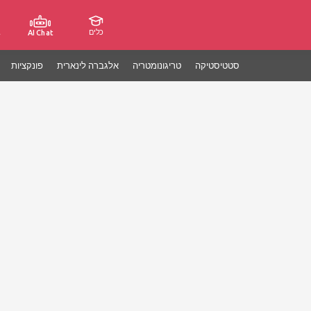
כלים
ג
AI Chat
סטטיסטיקה
טריגונומטריה
אלגברה לינארית
פונקציות