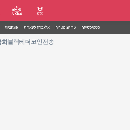
כלים
ג
AI Chat
סטטיסטיקה
טריגונומטריה
אלגברה לינארית
פונקציות
탁현금화블랙테더코인전송