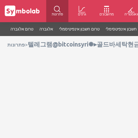
אומטריה
מחשבונים
גרפים
פתרונות
חשבון אינפיטסימלי
טרום חשבון אינפיטיסמלי
אלגברה
טרום אלגברה
텔레그램@bitcoinsyri✺▸골드바세
>
פתרונות