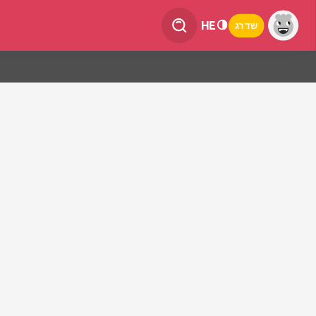
HE
שדרג