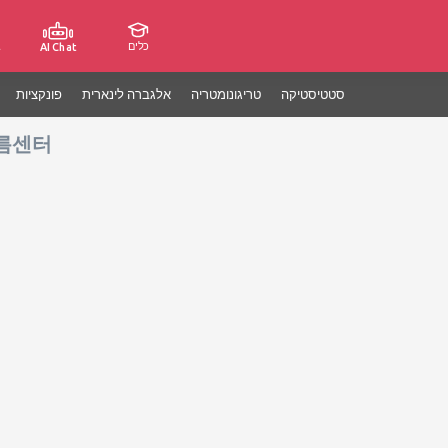
כלים
ג
AI Chat
סטטיסטיקה
טריגונומטריה
אלגברה לינארית
פונקציות
름센터