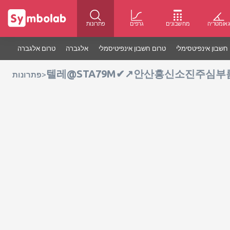
אומטריה
מחשבונים
גרפים
פתרונות
חשבון אינפיטסימלי
טרום חשבון אינפיטיסמלי
אלגברה
טרום אלגברה
텔레@STA79M✔↗안산흥신소진주심부
>
פתרונות