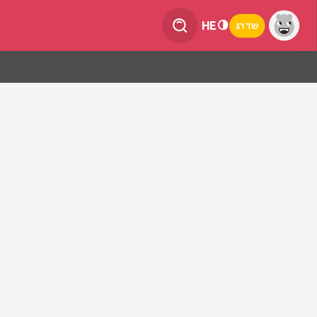
HE
שדרג