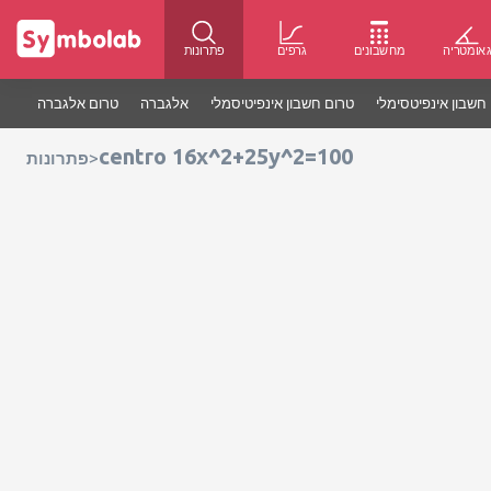
אומטריה
מחשבונים
גרפים
פתרונות
חשבון אינפיטסימלי
טרום חשבון אינפיטיסמלי
אלגברה
טרום אלגברה
centro 16x^2+25y^2=100
>
פתרונות