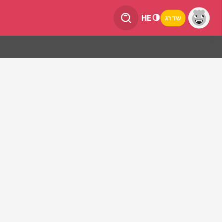
HE
שדרג