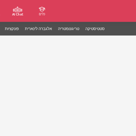
כלים
ג
AI Chat
סטטיסטיקה
טריגונומטריה
אלגברה לינארית
פונקציות