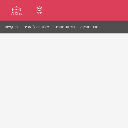
כלים
ג
AI Chat
סטטיסטיקה
טריגונומטריה
אלגברה לינארית
פונקציות