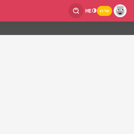
HE
שדרג