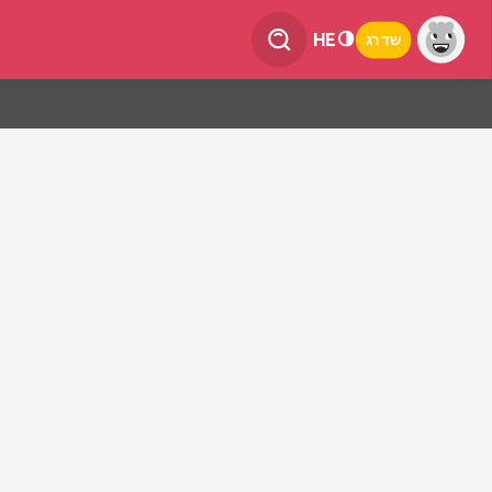
HE
שדרג