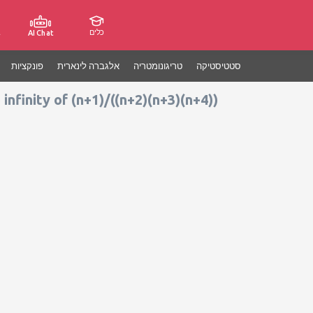
כלים
ג
AI Chat
סטטיסטיקה
טריגונומטריה
אלגברה לינארית
פונקציות
infinity of (n+1)/((n+2)(n+3)(n+4))