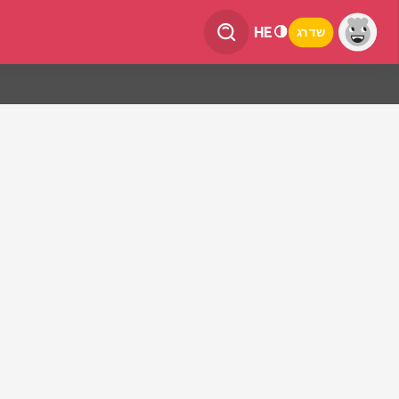
HE
שדרג