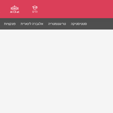
כלים
ג
AI Chat
סטטיסטיקה
טריגונומטריה
אלגברה לינארית
פונקציות