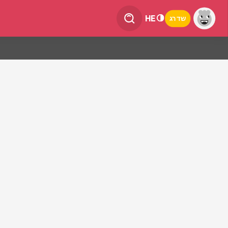
HE
שדרג