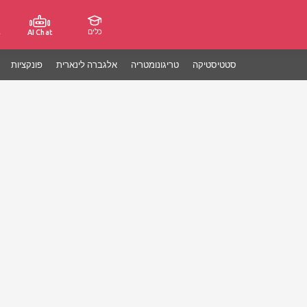
כלים
ג
AI Chat
סטטיסטיקה
טריגונומטריה
אלגברה לינארית
פונקציות