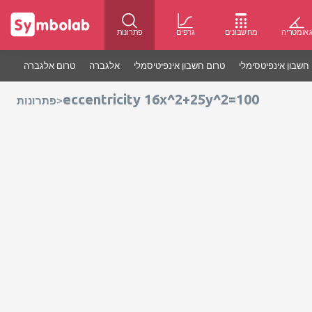
אומטריה
מחשבונים
גרפים
פתרונות
חשבון אינפיטסימלי
טרום חשבון אינפיטיסמלי
אלגברה
טרום אלגברה
eccentricity 16x^2+25y^2=100
>
פתרונות