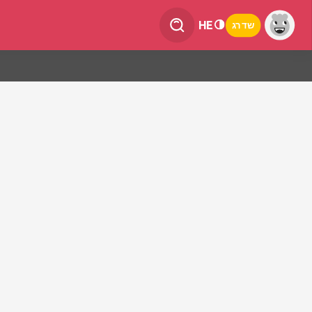
HE
שדרג