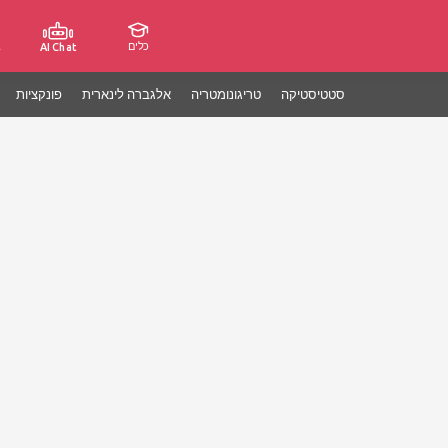
כלים
ג
AI Chat
סטטיסטיקה
טריגונומטריה
אלגברה לינארית
פונקציות